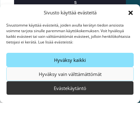
s
e
Sivusto käyttää evästeitä
t
s
Sivustomme käyttää evästeitä, joiden avulla kerätyn tiedon ansiosta
u
voimme tarjota sinulle paremman käyttökokemuksen. Voit hyväksyä
kaikki evästeet tai vain välttämättömät evästeet, jolloin henkilökohtaisia
o
tietojasi ei kerätä. Lue lisää evästeistä:
r
a
a
Hyväksy kaikki
n
r
Hyväksy vain välttämättömät
a
Evästekäytäntö
d
a
l
l
e
a
m
p