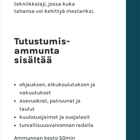
tekniikkalaji, jossa kuka
tahansa voi kehittyä mestariksi.
Tutustumis­
ammunta
sisältää
ohjauksen, alkukoulutuksen ja
vakuutukset
asevuokrat, patruunat ja
taulut
kuulosuojaimet ja suojalasit
turvallisuusvalvonnan radalla
Ammunnan kesto 50min