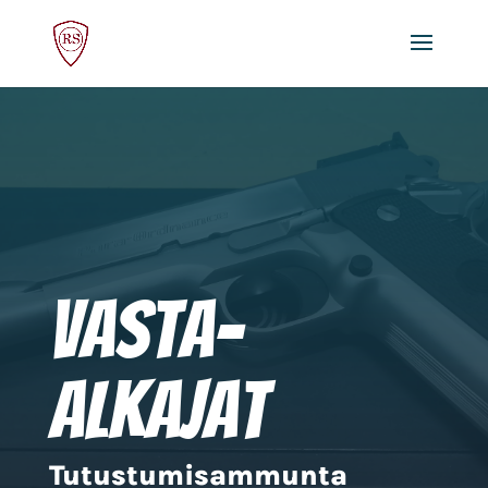
Vasta-
alkajat
Tutustumisammunta