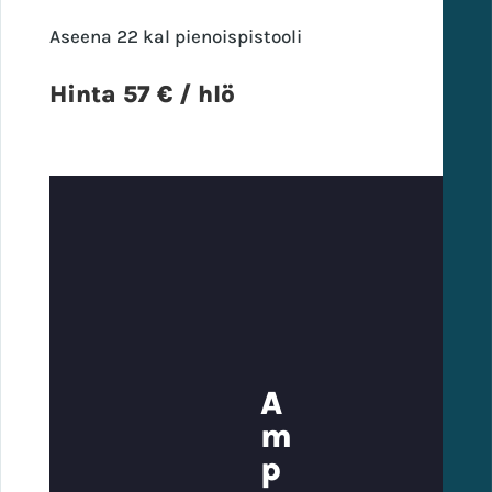
Aseena 22 kal pienoispistooli
Hinta 57 € / hlö
A
m
p