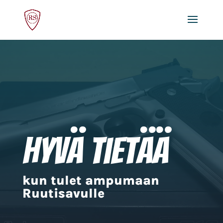
Hyvä tietää
kun tulet ampumaan
Ruutisavulle