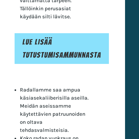
välttämättä tarpeen.
Tällöinkin perusasiat
käydään silti lävitse.
Lue lisää
tutustumisammunnasta
Radallamme saa ampua
käsiasekaliiberisilla aseilla.
Meidän aseissamme
käytettävien patruunoiden
on oltava
tehdasvalmisteisia.
Koko radan vuokraus on