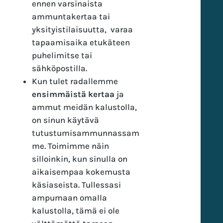
ennen varsinaista
ammuntakertaa tai
yksityistilaisuutta, varaa
tapaamisaika etukäteen
puhelimitse tai
sähköpostilla.
Kun tulet radallemme
ensimmäistä kertaa
ja
ammut meidän kalustolla,
on sinun käytävä
tutustumisammunnassam
me. Toimimme näin
silloinkin, kun sinulla on
aikaisempaa kokemusta
käsiaseista. Tullessasi
ampumaan omalla
kalustolla, tämä ei ole