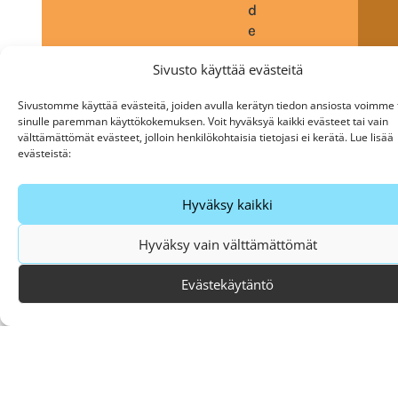
d
e
s
Sivusto käyttää evästeitä
s
ä
Sivustomme käyttää evästeitä, joiden avulla kerätyn tiedon ansiosta voimme 
t
sinulle paremman käyttökokemuksen. Voit hyväksyä kaikki evästeet tai vain
a
välttämättömät evästeet, jolloin henkilökohtaisia tietojasi ei kerätä. Lue lisää
i
evästeistä:
o
m
Hyväksy kaikki
a
l
Hyväksy vain välttämättömät
l
a
Evästekäytäntö
a
s
e
e
l